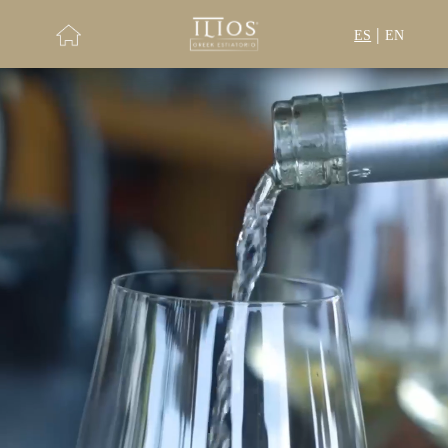
|
ES
EN