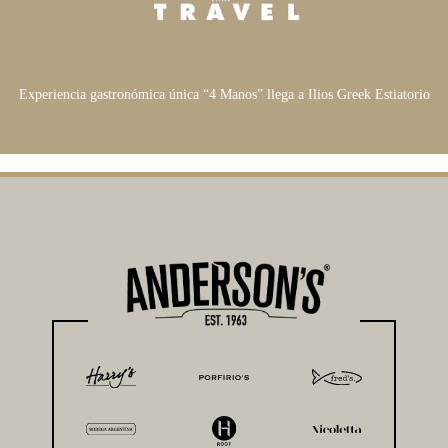
ar
Experiencia gastronómica única “4 Manos” llega a Ilios Greek Estiatorio